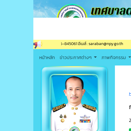
พท์ / โทรสาร (แฟกซ์) : 056-845061 อีเมล์ : saraban@npy.go.th
หน้าหลัก
ข่าวประกาศต่างๆ
ภาพกิจกรรม