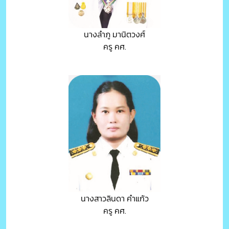
นางลำภู มานิตวงศ์
ครู คศ.
นางสาวลินดา คำแก้ว
ครู คศ.