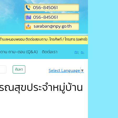
ยอม ติดต่อสอบถาม : โทรศัพท์ / โทรสาร (แฟกซ์) : 056-845061 อีเมล์ : saraban
ะดาน ถาม-ตอบ (Q&A)
ติดต่อเรา
ก+
ก-
ค้นหา
Select Language
▼
รณสุขประจำหมู่บ้าน