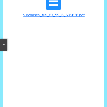
purchases_file_83_59_6_699636.pdf