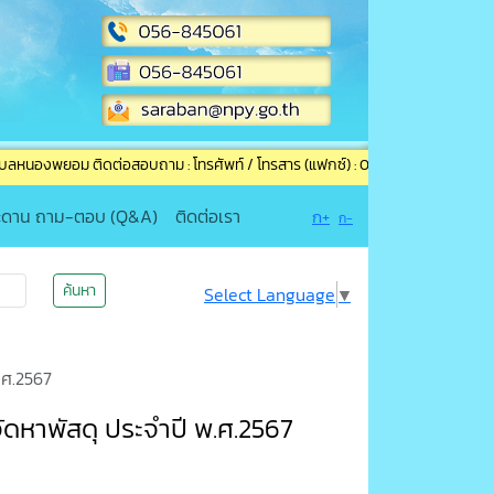
ม ติดต่อสอบถาม : โทรศัพท์ / โทรสาร (แฟกซ์) : 056-845061 อีเมล์ : saraban@n
ะดาน ถาม-ตอบ (Q&A)
ติดต่อเรา
ก+
ก-
ค้นหา
Select Language
▼
.ศ.2567
ัดหาพัสดุ ประจำปี พ.ศ.2567