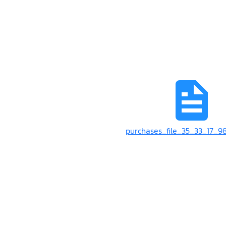
purchases_file_35_33_17_9