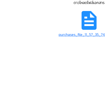
ดาวโหลดไฟล์เอกสาร
purchases_file_11_57_35_7